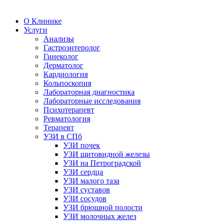
О Клинике
Услуги
Анализы
Гастроэнтеролог
Гинеколог
Дерматолог
Кардиология
Кольпоскопия
Лабораторная диагностика
Лабораторные исследования
Психотерапевт
Ревматология
Терапевт
УЗИ в СПб
УЗИ почек
УЗИ щитовидной железы
УЗИ на Петроградской
УЗИ сердца
УЗИ малого таза
УЗИ суставов
УЗИ сосудов
УЗИ брюшной полости
УЗИ молочных желез