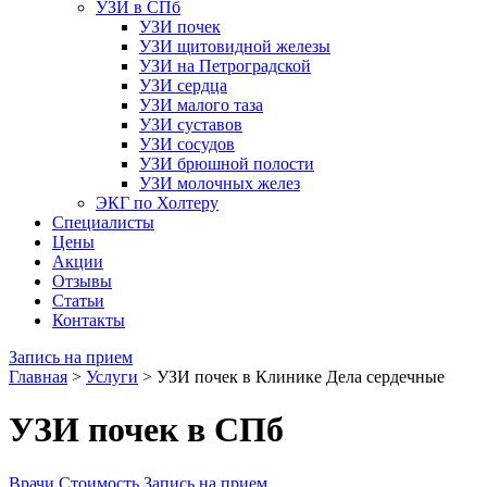
УЗИ в СПб
УЗИ почек
УЗИ щитовидной железы
УЗИ на Петроградской
УЗИ сердца
УЗИ малого таза
УЗИ суставов
УЗИ сосудов
УЗИ брюшной полости
УЗИ молочных желез
ЭКГ по Холтеру
Специалисты
Цены
Акции
Отзывы
Статьи
Контакты
Запись на прием
Главная
>
Услуги
>
УЗИ почек в Клинике Дела сердечные
УЗИ почек в СПб
Врачи
Стоимость
Запись на прием