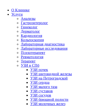
О Клинике
Услуги
Анализы
Гастроэнтеролог
Гинеколог
Дерматолог
Кардиология
Кольпоскопия
Лабораторная диагностика
Лабораторные исследования
Психотерапевт
Ревматология
Терапевт
УЗИ в СПб
УЗИ почек
УЗИ щитовидной железы
УЗИ на Петроградской
УЗИ сердца
УЗИ малого таза
УЗИ суставов
УЗИ сосудов
УЗИ брюшной полости
УЗИ молочных желез