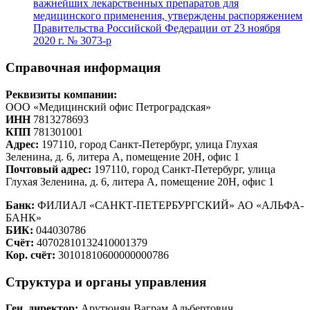
важнейших лекарственных препаратов для
медицинского применения, утверждены распоряжением
Правительства Российской Федерации от 23 ноября
2020 г. № 3073-р
Справочная информация
Реквизиты компании:
ООО «Медицинский офис Петроградская»
ИНН
7813278693
КПП
781301001
Адрес:
197110, город Санкт-Петербург, улица Глухая
Зеленина, д. 6, литера А, помещение 20Н, офис 1
Почтовый адрес:
197110, город Санкт-Петербург, улица
Глухая Зеленина, д. 6, литера А, помещение 20Н, офис 1
Банк:
ФИЛИАЛ «САНКТ-ПЕТЕРБУРГСКИЙ» АО «АЛЬФА-
БАНК»
БИК:
044030786
Счёт:
40702810132410001379
Кор. счёт:
30101810600000000786
Cтруктура и органы управления
Ген. директор:
Арутюнян Ваграм Альбертович