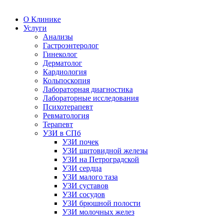
О Клинике
Услуги
Анализы
Гастроэнтеролог
Гинеколог
Дерматолог
Кардиология
Кольпоскопия
Лабораторная диагностика
Лабораторные исследования
Психотерапевт
Ревматология
Терапевт
УЗИ в СПб
УЗИ почек
УЗИ щитовидной железы
УЗИ на Петроградской
УЗИ сердца
УЗИ малого таза
УЗИ суставов
УЗИ сосудов
УЗИ брюшной полости
УЗИ молочных желез