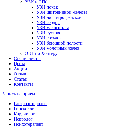
УЗИ в СПб
УЗИ почек
УЗИ щитовидной железы
УЗИ на Петроградской
УЗИ сердца
УЗИ малого таза
УЗИ суставов
УЗИ сосудов
УЗИ брюшной полости
УЗИ молочных желез
ЭКГ по Холтеру
Специалисты
Цены
Акции
Отзывы
Статьи
Контакты
Запись на прием
Гастроэнтеролог
Гинеколог
Кардиолог
Невролог
Психотерапевт