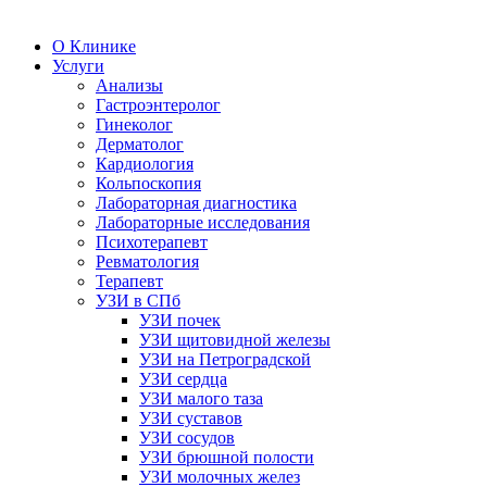
О Клинике
Услуги
Анализы
Гастроэнтеролог
Гинеколог
Дерматолог
Кардиология
Кольпоскопия
Лабораторная диагностика
Лабораторные исследования
Психотерапевт
Ревматология
Терапевт
УЗИ в СПб
УЗИ почек
УЗИ щитовидной железы
УЗИ на Петроградской
УЗИ сердца
УЗИ малого таза
УЗИ суставов
УЗИ сосудов
УЗИ брюшной полости
УЗИ молочных желез