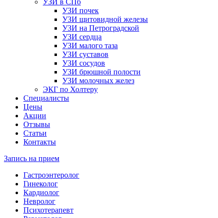
УЗИ в СПб
УЗИ почек
УЗИ щитовидной железы
УЗИ на Петроградской
УЗИ сердца
УЗИ малого таза
УЗИ суставов
УЗИ сосудов
УЗИ брюшной полости
УЗИ молочных желез
ЭКГ по Холтеру
Специалисты
Цены
Акции
Отзывы
Статьи
Контакты
Запись на прием
Гастроэнтеролог
Гинеколог
Кардиолог
Невролог
Психотерапевт