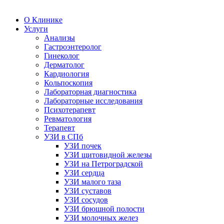
О Клинике
Услуги
Анализы
Гастроэнтеролог
Гинеколог
Дерматолог
Кардиология
Кольпоскопия
Лабораторная диагностика
Лабораторные исследования
Психотерапевт
Ревматология
Терапевт
УЗИ в СПб
УЗИ почек
УЗИ щитовидной железы
УЗИ на Петроградской
УЗИ сердца
УЗИ малого таза
УЗИ суставов
УЗИ сосудов
УЗИ брюшной полости
УЗИ молочных желез