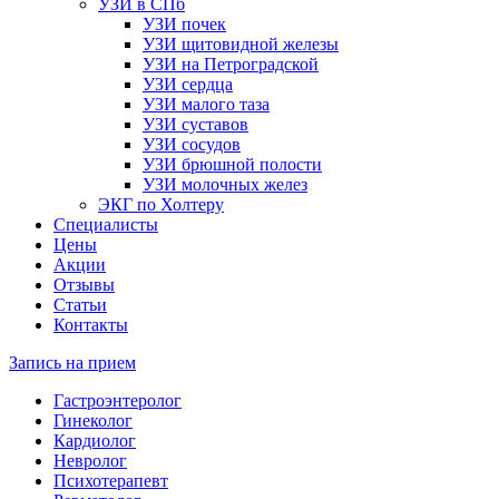
УЗИ в СПб
УЗИ почек
УЗИ щитовидной железы
УЗИ на Петроградской
УЗИ сердца
УЗИ малого таза
УЗИ суставов
УЗИ сосудов
УЗИ брюшной полости
УЗИ молочных желез
ЭКГ по Холтеру
Специалисты
Цены
Акции
Отзывы
Статьи
Контакты
Запись на прием
Гастроэнтеролог
Гинеколог
Кардиолог
Невролог
Психотерапевт