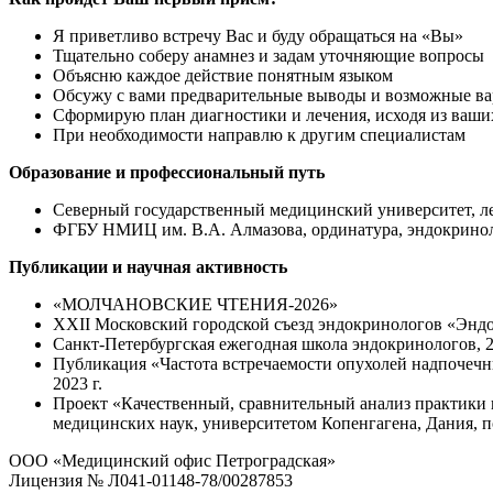
Я приветливо встречу Вас и буду обращаться на «Вы»
Тщательно соберу анамнез и задам уточняющие вопросы
Объясню каждое действие понятным языком
Обсужу с вами предварительные выводы и возможные в
Сформирую план диагностики и лечения, исходя из ваши
При необходимости направлю к другим специалистам
Образование и профессиональный путь
Северный государственный медицинский университет, леч
ФГБУ НМИЦ им. В.А. Алмазова, ординатура, эндокринол
Публикации и научная активность
«МОЛЧАНОВСКИЕ ЧТЕНИЯ-2026»
ХХII Московский городской съезд эндокринологов «Энд
Санкт-Петербургская ежегодная школа эндокринологов, 2023
Публикация «Частота встречаемости опухолей надпочечн
2023 г.
Проект «Качественный, сравнительный анализ практики
медицинских наук, университетом Копенгагена, Дания, п
ООО «Медицинский офис Петроградская»
Лицензия № Л041-01148-78/00287853