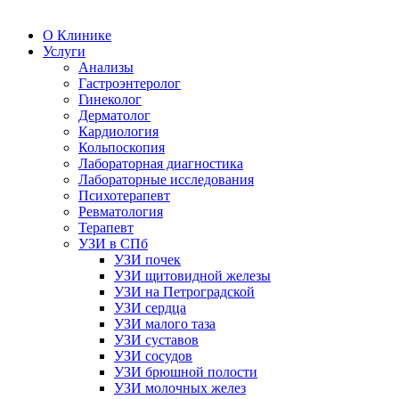
О Клинике
Услуги
Анализы
Гастроэнтеролог
Гинеколог
Дерматолог
Кардиология
Кольпоскопия
Лабораторная диагностика
Лабораторные исследования
Психотерапевт
Ревматология
Терапевт
УЗИ в СПб
УЗИ почек
УЗИ щитовидной железы
УЗИ на Петроградской
УЗИ сердца
УЗИ малого таза
УЗИ суставов
УЗИ сосудов
УЗИ брюшной полости
УЗИ молочных желез