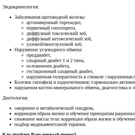
Эндокринология:
Заболевания щитовидной железы:
аутоиммунный тиреоидит,
первичный гипотиреоз,
диффузный токсический зоб,
диффузный нетоксический зоб,
узловой/многоузловой зоб;
Нарушение углеводного обмена:
преддиабет,
сахарный диабет 1 и 2 типа,
осложнения диабета,
гестационный сахарный диабет,
нарушенная толерантность к глюкозе / нарушенная 
Болезни гипофиза и надпочечников: гормонально активн
нарушения костно-минерального обмена, диагностика и л
Диетология:
ожирение и метаболический синдром,
коррекция образа жизни и обучение принципам рационал
снижение массы тела: коррекция образа жизни и обучени
подбор медикаментозной терапии.
Как пройдет Ваш первый прием?