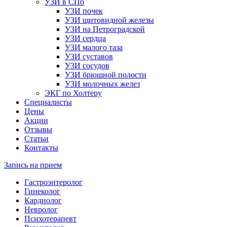
УЗИ в СПб
УЗИ почек
УЗИ щитовидной железы
УЗИ на Петроградской
УЗИ сердца
УЗИ малого таза
УЗИ суставов
УЗИ сосудов
УЗИ брюшной полости
УЗИ молочных желез
ЭКГ по Холтеру
Специалисты
Цены
Акции
Отзывы
Статьи
Контакты
Запись на прием
Гастроэнтеролог
Гинеколог
Кардиолог
Невролог
Психотерапевт