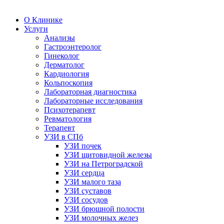
О Клинике
Услуги
Анализы
Гастроэнтеролог
Гинеколог
Дерматолог
Кардиология
Кольпоскопия
Лабораторная диагностика
Лабораторные исследования
Психотерапевт
Ревматология
Терапевт
УЗИ в СПб
УЗИ почек
УЗИ щитовидной железы
УЗИ на Петроградской
УЗИ сердца
УЗИ малого таза
УЗИ суставов
УЗИ сосудов
УЗИ брюшной полости
УЗИ молочных желез